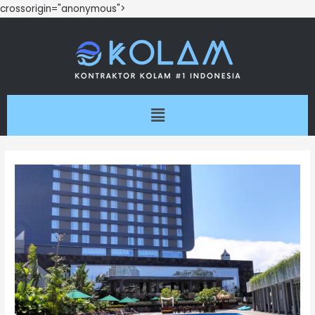
crossorigin="anonymous">