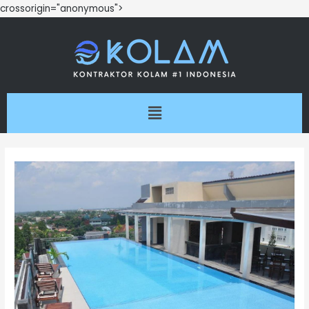
crossorigin="anonymous">