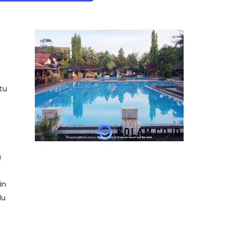
tu
a
in
lu