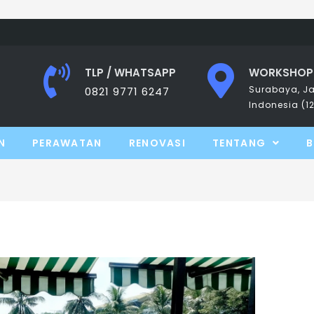
TLP / WHATSAPP
WORKSHOP
Surabaya, Ja
0821 9771 6247
Indonesia (1
N
PERAWATAN
RENOVASI
TENTANG
B