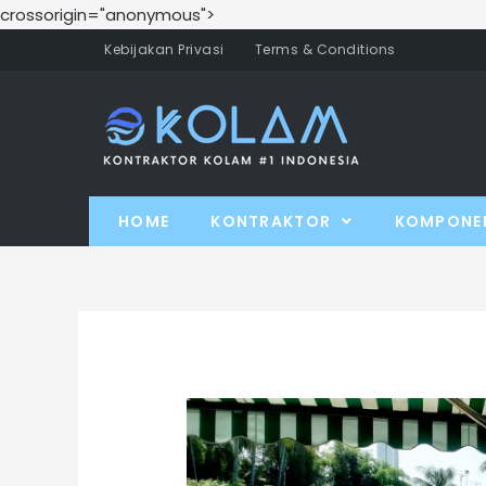
crossorigin="anonymous">
Kebijakan Privasi
Terms & Conditions
HOME
KONTRAKTOR
KOMPONE