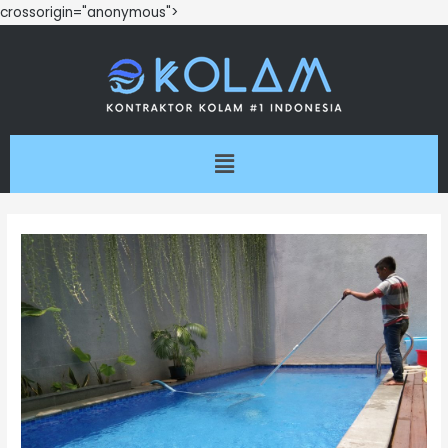
crossorigin="anonymous">