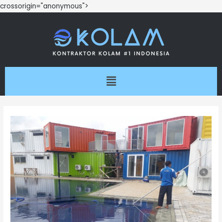
crossorigin="anonymous">